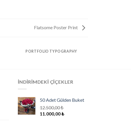
Flatsome Poster Print
PORTFOLIO TYPOGRAPHY
FLATSOME PO
İNDIRIMDEKI ÇIÇEKLER
50 Adet Gülden Buket
12.500,00
₺
Orijinal
Şu
11.000,00
₺
fiyat:
andaki
12.500,00 ₺.
fiyat: