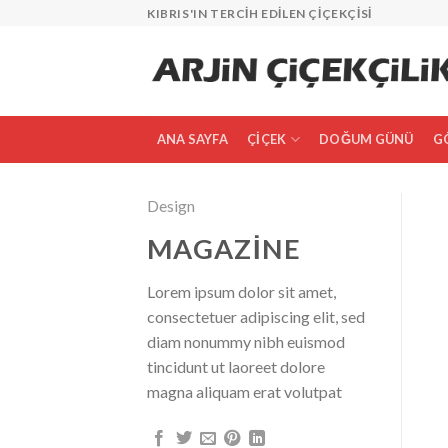
İçeriğe
KIBRIS'IN TERCIH EDILEN ÇIÇEKÇISI
atla
ANA SAYFA
ÇIÇEK
DOĞUM GÜNÜ
G
Design
MAGAZINE
Lorem ipsum dolor sit amet,
consectetuer adipiscing elit, sed
diam nonummy nibh euismod
tincidunt ut laoreet dolore
magna aliquam erat volutpat