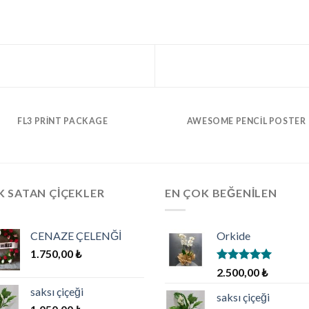
FL3 PRINT PACKAGE
AWESOME PENCIL POSTER
 SATAN ÇIÇEKLER
EN ÇOK BEĞENILEN
CENAZE ÇELENĞİ
Orkide
1.750,00
₺
5 üzerinden
2.500,00
₺
5.00
oy
saksı çiçeği
aldı
saksı çiçeği