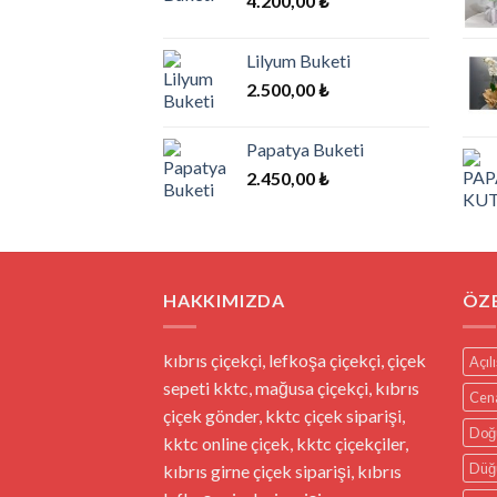
4.200,00
₺
Lilyum Buketi
2.500,00
₺
Papatya Buketi
2.450,00
₺
HAKKIMIZDA
ÖZ
kıbrıs çiçekçi, lefkoşa çiçekçi, çiçek
Açıl
sepeti kktc, mağusa çiçekçi, kıbrıs
Cen
çiçek gönder, kktc çiçek siparişi,
Doğ
kktc online çiçek, kktc çiçekçiler,
Düğü
kıbrıs girne çiçek siparişi, kıbrıs