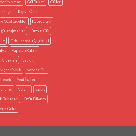
derim Amacı
Gül Buketi
Güller
im İçin
Kişiye Özel
ye Özel Çiçekler
Kutuda Gül
 gül arajmanlar
Kırmızı Gül
ide
Orkide/Saksı Çiçekleri
atya
Papatya Buketi
ı Çiçekleri
Sevgili
Nişan/Evlilik
Vazoda Gül
 Bebek
Yeni İş/Terfi
 Dönümü
Çelenk
Çiçek
k Buketleri
Özür Dilerim
den Geldi