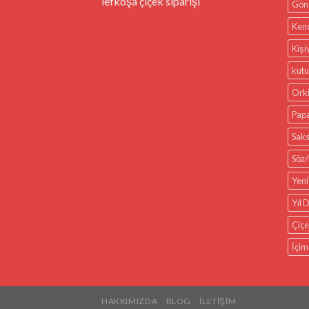
lefkoşa çiçek siparişi
Gön
Kend
Kişi
kutu
Ork
Pap
Saks
Söz/
Yeni
Yıl
Çiçe
İçim
HAKKIMIZDA
BLOG
İLETIŞIM