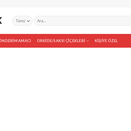
Ara:
ÖNDERIM AMACI
ORKIDE/SAKSI ÇIÇEKLERI
KIŞIYE ÖZEL