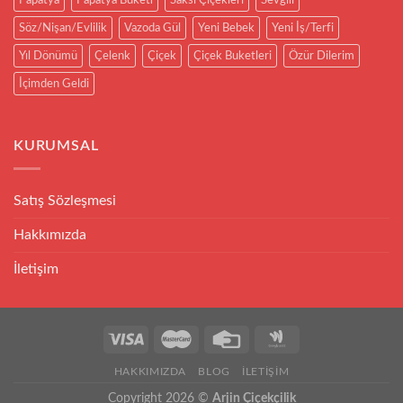
Söz/Nişan/Evlilik
Vazoda Gül
Yeni Bebek
Yeni İş/Terfi
Yıl Dönümü
Çelenk
Çiçek
Çiçek Buketleri
Özür Dilerim
İçimden Geldi
KURUMSAL
Satış Sözleşmesi
Hakkımızda
İletişim
HAKKIMIZDA
BLOG
İLETIŞIM
Copyright 2026 ©
Arjin Çiçekçilik