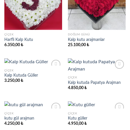
wishlist
wishlist
ÇIÇEK
DOĞUM GÜNÜ
Harfli Kalp Kutu
Kalp kutu arajmanlar
6.350,00
₺
25.100,00
₺
ÇIÇEK
Kalp Kutuda Güller
ÇIÇEK
3.250,00
₺
Kalp kutuda Papatya Arajman
Add to
Add to
wishlist
wishlist
4.850,00
₺
ÇIÇEK
ÇIÇEK
kutu gül arajman
Kutu güller
4.250,00
₺
4.950,00
₺
Add to
Add to
wishlist
wishlist