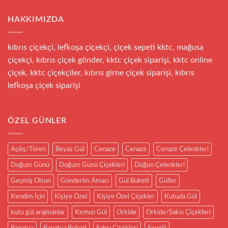
HAKKIMIZDA
kıbrıs çiçekçi, lefkoşa çiçekçi, çiçek sepeti kktc, mağusa
çiçekçi, kıbrıs çiçek gönder, kktc çiçek siparişi, kktc online
çiçek, kktc çiçekçiler, kıbrıs girne çiçek siparişi, kıbrıs
lefkoşa çiçek siparişi
ÖZEL GÜNLER
Açılış/Tören
Beyaz Gül
Cenaze
Cenaze
Cenaze Çelenkleri
Doğum Günü
Doğum Günü Çiçekleri
Düğün Çelenkleri
Geçmiş Olsun
Gönderim Amacı
Gül Buketi
Güller
Kendim İçin
Kişiye Özel
Kişiye Özel Çiçekler
Kutuda Gül
kutu gül arajmanlar
Kırmızı Gül
Orkide
Orkide/Saksı Çiçekleri
Papatya
Papatya Buketi
Saksı Çiçekleri
Sevgili