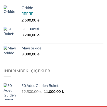
Orkide
5 üzerinden
2.500,00
₺
5.00
oy aldı
Gül Buketi
3.700,00
₺
Mavi orkide
3.000,00
₺
İNDIRIMDEKI ÇIÇEKLER
50 Adet Gülden Buket
Orijinal
Şu
12.500,00
₺
11.000,00
₺
fiyat:
andaki
12.500,00 ₺.
fiyat:
11.000,00 ₺.