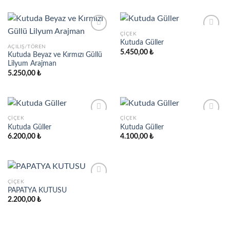
ÇIÇEK
Kutuda Güller
AÇILIŞ/TÖREN
5.450,00
₺
Kutuda Beyaz ve Kırmızı Güllü
Add to
Add to
Lilyum Arajman
wishlist
wishlist
5.250,00
₺
ÇIÇEK
ÇIÇEK
Kutuda Güller
Kutuda Güller
6.200,00
₺
4.100,00
₺
Add to
Add to
wishlist
wishlist
ÇIÇEK
PAPATYA KUTUSU
2.200,00
₺
Add to
wishlist