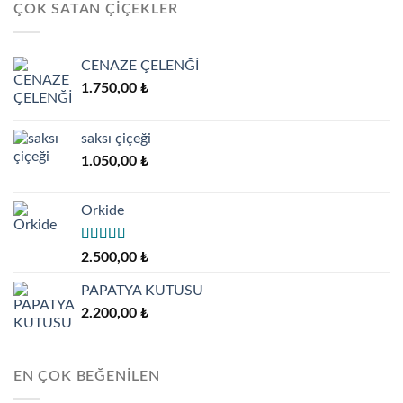
ÇOK SATAN ÇIÇEKLER
CENAZE ÇELENĞİ
1.750,00
₺
saksı çiçeği
1.050,00
₺
Orkide
5 üzerinden
2.500,00
₺
5.00
oy aldı
PAPATYA KUTUSU
2.200,00
₺
EN ÇOK BEĞENILEN