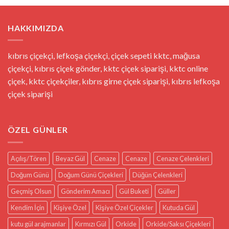
11.000,00 ₺.
HAKKIMIZDA
kıbrıs çiçekçi, lefkoşa çiçekçi, çiçek sepeti kktc, mağusa
çiçekçi, kıbrıs çiçek gönder, kktc çiçek siparişi, kktc online
çiçek, kktc çiçekçiler, kıbrıs girne çiçek siparişi, kıbrıs lefkoşa
çiçek siparişi
ÖZEL GÜNLER
Açılış/Tören
Beyaz Gül
Cenaze
Cenaze
Cenaze Çelenkleri
Doğum Günü
Doğum Günü Çiçekleri
Düğün Çelenkleri
Geçmiş Olsun
Gönderim Amacı
Gül Buketi
Güller
Kendim İçin
Kişiye Özel
Kişiye Özel Çiçekler
Kutuda Gül
kutu gül arajmanlar
Kırmızı Gül
Orkide
Orkide/Saksı Çiçekleri