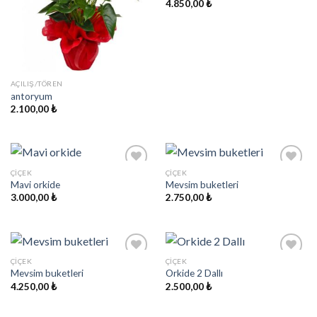
wishlist
wishlist
4.850,00
₺
AÇILIŞ/TÖREN
antoryum
2.100,00
₺
ÇIÇEK
ÇIÇEK
Mavi orkide
Mevsim buketleri
3.000,00
₺
2.750,00
₺
Add to
Add to
wishlist
wishlist
ÇIÇEK
ÇIÇEK
Mevsim buketleri
Orkide 2 Dallı
4.250,00
₺
2.500,00
₺
Add to
Add to
wishlist
wishlist