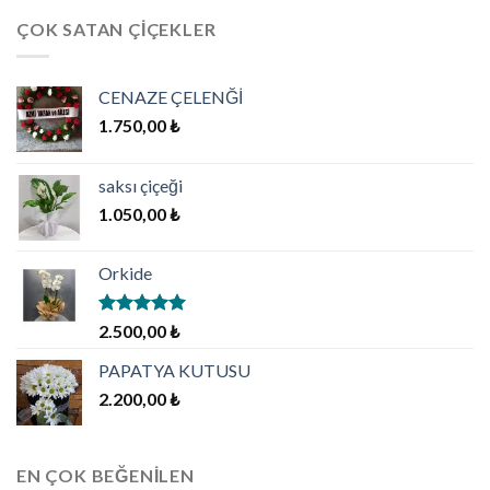
ÇOK SATAN ÇIÇEKLER
CENAZE ÇELENĞİ
1.750,00
₺
saksı çiçeği
1.050,00
₺
Orkide
5 üzerinden
2.500,00
₺
5.00
oy
aldı
PAPATYA KUTUSU
2.200,00
₺
EN ÇOK BEĞENILEN