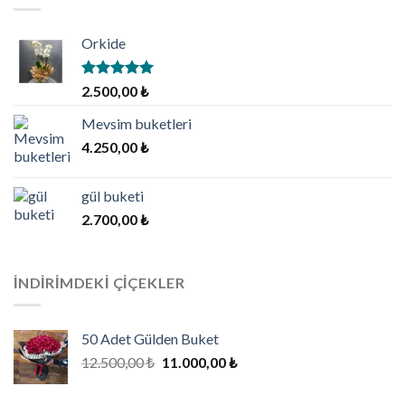
Orkide
5 üzerinden
2.500,00
₺
5.00
oy
aldı
Mevsim buketleri
4.250,00
₺
gül buketi
2.700,00
₺
İNDIRIMDEKI ÇIÇEKLER
50 Adet Gülden Buket
Orijinal
Şu
12.500,00
₺
11.000,00
₺
fiyat:
andaki
12.500,00 ₺.
fiyat: