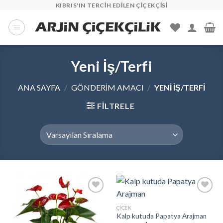
İçeriğe
KIBRIS'IN TERCIH EDILEN ÇIÇEKÇISI
atla
Yeni İş/Terfi
ANA SAYFA
/
GÖNDERIM AMACI
/
YENI İŞ/TERFI
FILTRELE
ÇIÇEK
Kalp kutuda Papatya Arajman
Add to
Add to