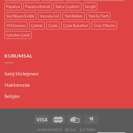
Papatya
Papatya Buketi
Saksı Çiçekleri
Sevgili
Söz/Nişan/Evlilik
Vazoda Gül
Yeni Bebek
Yeni İş/Terfi
Yıl Dönümü
Çelenk
Çiçek
Çiçek Buketleri
Özür Dilerim
İçimden Geldi
KURUMSAL
Satış Sözleşmesi
Hakkımızda
İletişim
HAKKIMIZDA
BLOG
İLETIŞIM