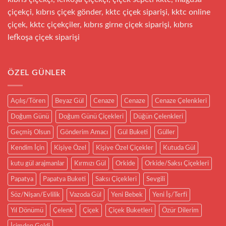
çiçekçi, kıbrıs çiçek gönder, kktc çiçek siparişi, kktc online
çiçek, kktc çiçekçiler, kıbrıs girne çiçek siparişi, kıbrıs
lefkoşa çiçek siparişi
ÖZEL GÜNLER
Açılış/Tören
Beyaz Gül
Cenaze
Cenaze
Cenaze Çelenkleri
Doğum Günü
Doğum Günü Çiçekleri
Düğün Çelenkleri
Geçmiş Olsun
Gönderim Amacı
Gül Buketi
Güller
Kendim İçin
Kişiye Özel
Kişiye Özel Çiçekler
Kutuda Gül
kutu gül arajmanlar
Kırmızı Gül
Orkide
Orkide/Saksı Çiçekleri
Papatya
Papatya Buketi
Saksı Çiçekleri
Sevgili
Söz/Nişan/Evlilik
Vazoda Gül
Yeni Bebek
Yeni İş/Terfi
Yıl Dönümü
Çelenk
Çiçek
Çiçek Buketleri
Özür Dilerim
İçimden Geldi