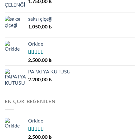
1.750,00
₺
saksı çiçeği
1.050,00
₺
Orkide
5 üzerinden
2.500,00
₺
5.00
oy aldı
PAPATYA KUTUSU
2.200,00
₺
EN ÇOK BEĞENILEN
Orkide
5 üzerinden
2.500,00
₺