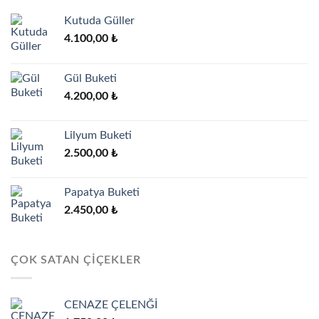
Kutuda Güller
4.100,00
₺
Gül Buketi
4.200,00
₺
Lilyum Buketi
2.500,00
₺
Papatya Buketi
2.450,00
₺
ÇOK SATAN ÇIÇEKLER
CENAZE ÇELENĞİ