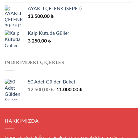
5.00
oy aldı
AYAKLI ÇELENK (SEPET)
13.500,00
₺
Kalp Kutuda Güller
3.250,00
₺
İNDIRIMDEKI ÇIÇEKLER
50 Adet Gülden Buket
Orijinal
Şu
12.500,00
₺
11.000,00
₺
fiyat:
andaki
12.500,00 ₺.
fiyat:
11.000,00 ₺.
HAKKIMIZDA
kıbrıs çiçekçi, lefkoşa çiçekçi, çiçek sepeti kktc, mağusa