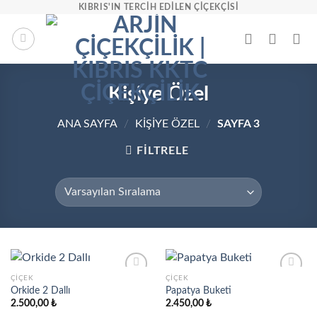
İçeriğe
KIBRIS'IN TERCIH EDILEN ÇIÇEKÇISI
atla
Kişiye Özel
ANA SAYFA
/
KIŞIYE ÖZEL
/
SAYFA 3
FILTRELE
ÇIÇEK
ÇIÇEK
Orkide 2 Dallı
Papatya Buketi
2.500,00
₺
2.450,00
₺
Add to
Add to