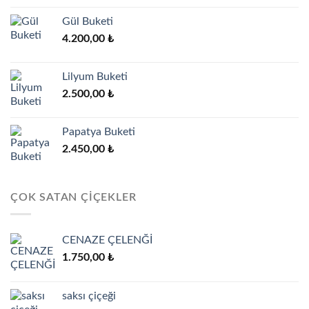
Gül Buketi
4.200,00
₺
Lilyum Buketi
2.500,00
₺
Papatya Buketi
2.450,00
₺
ÇOK SATAN ÇIÇEKLER
CENAZE ÇELENĞİ
1.750,00
₺
saksı çiçeği