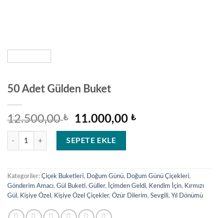
50 Adet Gülden Buket
Orijinal
Şu
12.500,00
₺
11.000,00
₺
fiyat:
andaki
50 Adet Gülden Buket adet
12.500,00 ₺.
fiyat:
SEPETE EKLE
11.000,00 ₺.
Kategoriler:
Çiçek Buketleri
,
Doğum Günü
,
Doğum Günü Çiçekleri
,
Gönderim Amacı
,
Gül Buketi
,
Güller
,
İçimden Geldi
,
Kendim İçin
,
Kırmızı
Gül
,
Kişiye Özel
,
Kişiye Özel Çiçekler
,
Özür Dilerim
,
Sevgili
,
Yıl Dönümü