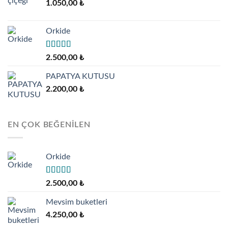
1.050,00
₺
Orkide
5 üzerinden
2.500,00
₺
5.00
oy aldı
PAPATYA KUTUSU
2.200,00
₺
EN ÇOK BEĞENILEN
Orkide
5 üzerinden
2.500,00
₺
5.00
oy aldı
Mevsim buketleri
4.250,00
₺