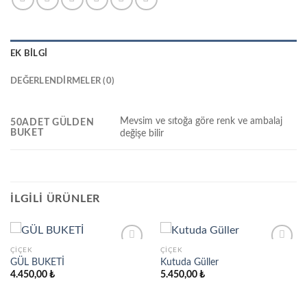
EK BILGI
DEĞERLENDIRMELER (0)
Mevsim ve sıtoğa göre renk ve ambalaj
50ADET GÜLDEN
BUKET
değişe bilir
İLGILI ÜRÜNLER
ÇIÇEK
ÇIÇEK
GÜL BUKETİ
Kutuda Güller
4.450,00
₺
5.450,00
₺
Add to
Add to
wishlist
wishlist