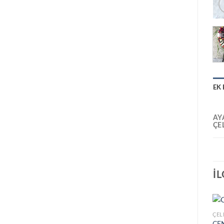
EK 
AY
ÇE
İ
ÇEL