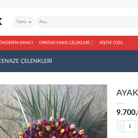
Ara:
ÖNDERIM AMACI
ORKIDE/SAKSI ÇIÇEKLERI
KIŞIYE ÖZEL
CENAZE ÇELENKLERI
AYAK
9.700
Add to
wishlist
AYAKLI CE