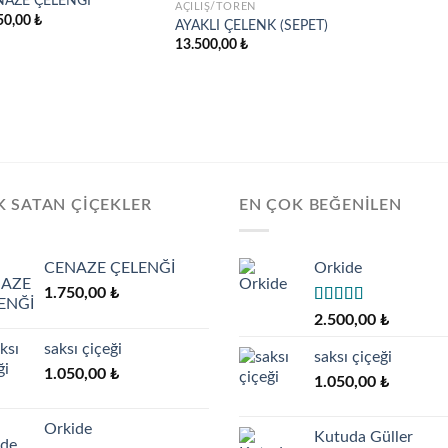
NAZE ÇELENĞİ
AÇILIŞ/TÖREN
50,00
₺
AYAKLI ÇELENK (SEPET)
Add to
Add to
13.500,00
₺
wishlist
wishlist
 SATAN ÇIÇEKLER
EN ÇOK BEĞENILEN
CENAZE ÇELENĞİ
Orkide
1.750,00
₺
5 üzerinden
2.500,00
₺
5.00
oy aldı
saksı çiçeği
saksı çiçeği
1.050,00
₺
1.050,00
₺
Orkide
Kutuda Güller