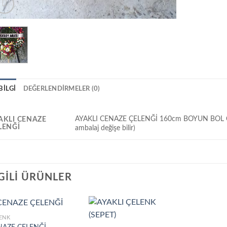
BILGI
DEĞERLENDIRMELER (0)
AYAKLI CENAZE ÇELENĞİ 160cm BOYUN BOL ÇİÇE
AKLI CENAZE
LENĞİ
ambalaj değişe bilir)
LGILI ÜRÜNLER
ENK