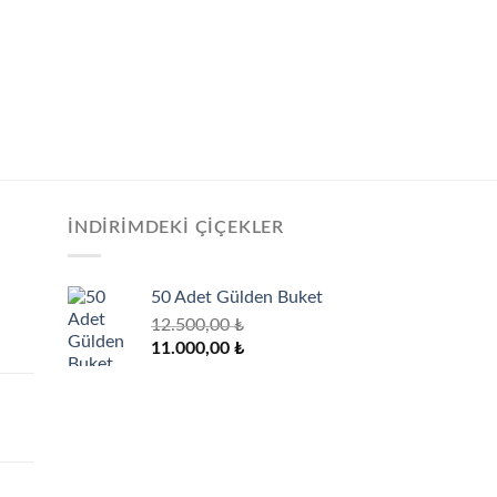
İNDIRIMDEKI ÇIÇEKLER
50 Adet Gülden Buket
12.500,00
₺
Orijinal
Şu
11.000,00
₺
fiyat:
andaki
12.500,00 ₺.
fiyat:
11.000,00 ₺.