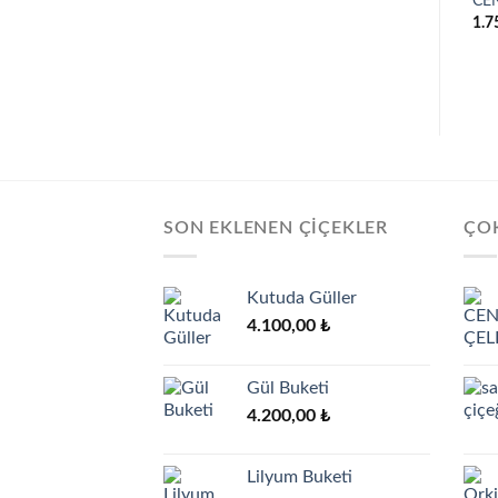
CE
1.7
SON EKLENEN ÇIÇEKLER
ÇOK
Kutuda Güller
4.100,00
₺
Gül Buketi
4.200,00
₺
Lilyum Buketi