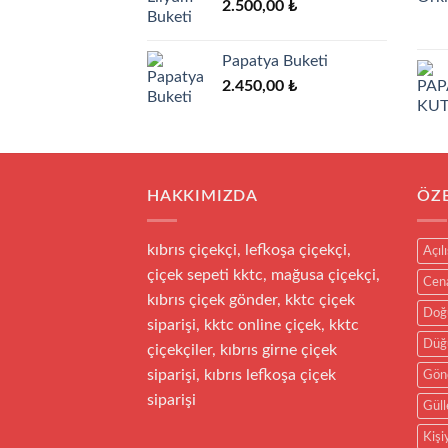
2.500,00
₺
Papatya Buketi
2.450,00
₺
HAKKIMIZDA
ÖZ
kıbrıs çiçekçi, lefkoşa çiçekçi,
Açıl
çiçek sepeti kktc, mağusa çiçekçi,
Cen
kıbrıs çiçek gönder, kktc çiçek
Doğ
siparişi, kktc online çiçek, kktc
Düğü
çiçekçiler, kıbrıs girne çiçek
siparişi, kıbrıs lefkoşa çiçek
Gön
siparişi
Güll
Kişi