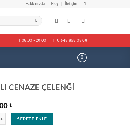
Hakkımızda
Blog
İletişim
08:00 - 20:00
0 548 858 08 08
LI CENAZE ÇELENĞİ
,00
₺
NAZE ÇELENĞİ adet
SEPETE EKLE