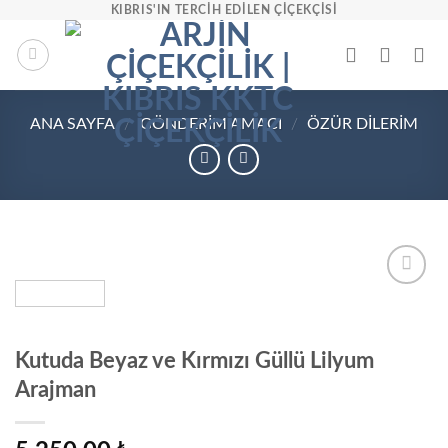
İçeriğe
KIBRIS'IN TERCIH EDILEN ÇIÇEKÇISI
atla
ANA SAYFA
/
GÖNDERIM AMACI
/
ÖZÜR DILERIM
Add to
wishlist
Kutuda Beyaz ve Kırmızı Güllü Lilyum
Arajman