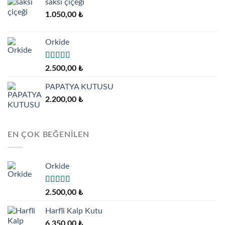
saksı çiçeği
1.050,00
₺
Orkide
5 üzerinden
2.500,00
₺
5.00
oy aldı
PAPATYA KUTUSU
2.200,00
₺
EN ÇOK BEĞENILEN
Orkide
5 üzerinden
2.500,00
₺
5.00
oy aldı
Harfli Kalp Kutu
6.350,00
₺