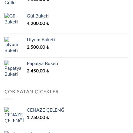
Gül Buketi
4.200,00
₺
Lilyum Buketi
2.500,00
₺
Papatya Buketi
2.450,00
₺
ÇOK SATAN ÇIÇEKLER
CENAZE ÇELENĞİ
1.750,00
₺