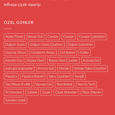
lefkoşa çiçek siparişi
ÖZEL GÜNLER
Açılış/Tören
Beyaz Gül
Cenaze
Cenaze
Cenaze Çelenkleri
Doğum Günü
Doğum Günü Çiçekleri
Düğün Çelenkleri
Geçmiş Olsun
Gönderim Amacı
Gül Buketi
Güller
Kendim İçin
Kişiye Özel
Kişiye Özel Çiçekler
Kutuda Gül
kutu gül arajmanlar
Kırmızı Gül
Orkide
Orkide/Saksı Çiçekleri
Papatya
Papatya Buketi
Saksı Çiçekleri
Sevgili
Söz/Nişan/Evlilik
Vazoda Gül
Yeni Bebek
Yeni İş/Terfi
Yıl Dönümü
Çelenk
Çiçek
Çiçek Buketleri
Özür Dilerim
İçimden Geldi