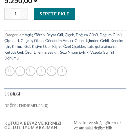
5.250,00
₺
Kutuda Beyaz ve Kırmızı Güllü Lilyum Arajman adet
SEPETE EKLE
Kategoriler:
Açılış/Tören
,
Beyaz Gül
,
Çiçek
,
Doğum Günü
,
Doğum Günü
Çiçekleri
,
Geçmiş Olsun
,
Gönderim Amacı
,
Güller
,
İçimden Geldi
,
Kendim
İçin
,
Kırmızı Gül
,
Kişiye Özel
,
Kişiye Özel Çiçekler
,
kutu gül arajmanlar
,
Kutuda Gül
,
Özür Dilerim
,
Sevgili
,
Söz/Nişan/Evlilik
,
Vazoda Gül
,
Yıl
Dönümü
EK BILGI
DEĞERLENDIRMELER (0)
Mevsim ve stoğa göre renk
KUTUDA BEYAZ VE KIRMIZI
GÜLLÜ LILYUM ARAJMAN
ve ambalaj değişe bilir