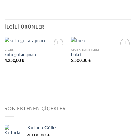
İLGILI ÜRÜNLER
ÇIÇEK
ÇIÇEK BUKETLERI
kutu gül arajman
buket
4.250,00
₺
2.500,00
₺
Add to
Add to
wishlist
wishlist
SON EKLENEN ÇIÇEKLER
Kutuda Güller
4.100,00
₺