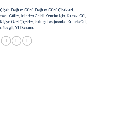
:
Çiçek
,
Doğum Günü
,
Doğum Günü Çiçekleri
,
macı
,
Güller
,
İçimden Geldi
,
Kendim İçin
,
Kırmızı Gül
,
,
Kişiye Özel Çiçekler
,
kutu gül arajmanlar
,
Kutuda Gül
,
m
,
Sevgili
,
Yıl Dönümü