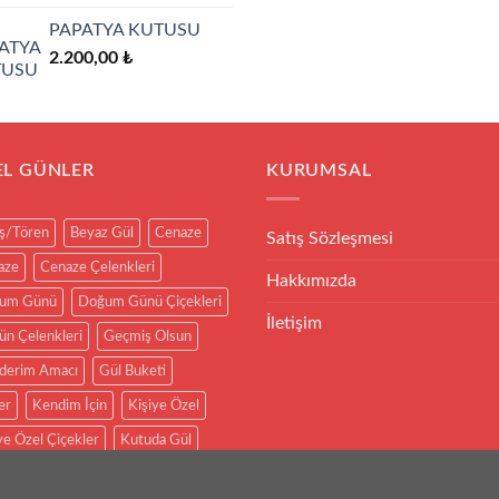
5.00
oy aldı
PAPATYA KUTUSU
2.200,00
₺
EL GÜNLER
KURUMSAL
ış/Tören
Beyaz Gül
Cenaze
Satış Sözleşmesi
aze
Cenaze Çelenkleri
Hakkımızda
um Günü
Doğum Günü Çiçekleri
İletişim
n Çelenkleri
Geçmiş Olsun
derim Amacı
Gül Buketi
er
Kendim İçin
Kişiye Özel
ye Özel Çiçekler
Kutuda Gül
 gül arajmanlar
Kırmızı Gül