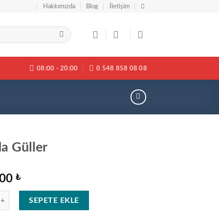
Hakkımızda
Blog
İletişim
08:00 - 20:00
0 548 858 08 08
a Güller
,00
₺
er adet
SEPETE EKLE