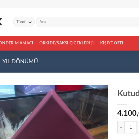
Ara:
ÖNDERIM AMACI
ORKIDE/SAKSI ÇIÇEKLERI
KIŞIYE ÖZEL
YIL DÖNÜMÜ
Kutud
4.100
Add to
wishlist
Kutuda Güll