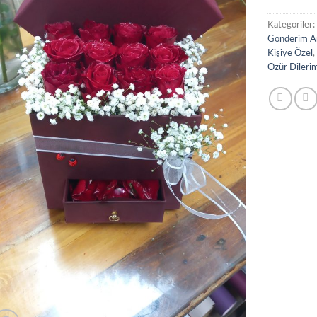
Kategoriler
Gönderim A
Kişiye Özel
Özür Dileri