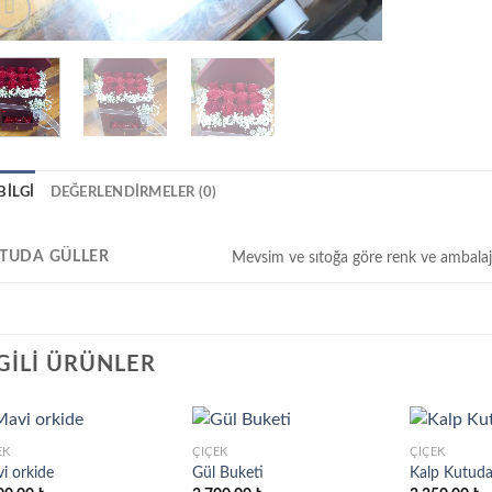
BILGI
DEĞERLENDIRMELER (0)
TUDA GÜLLER
Mevsim ve sıtoğa göre renk ve ambalaj 
LGILI ÜRÜNLER
EK
ÇIÇEK
ÇIÇEK
i orkide
Gül Buketi
Kalp Kutuda