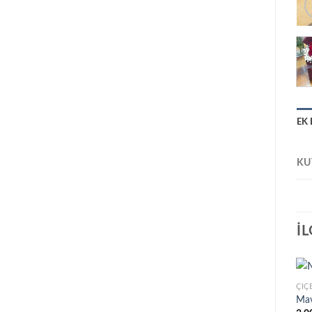
EK 
KU
İ
ÇIÇEK
DOĞUM GÜNÜ
ÇIÇ
GÜL BUKETİ
Kalp kutu arajmanlar
Mav