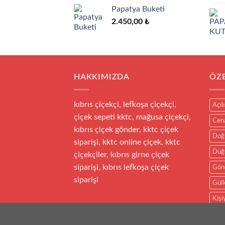
Papatya Buketi
2.450,00
₺
HAKKIMIZDA
ÖZ
kıbrıs çiçekçi, lefkoşa çiçekçi,
Açıl
çiçek sepeti kktc, mağusa çiçekçi,
Cen
kıbrıs çiçek gönder, kktc çiçek
Doğ
siparişi, kktc online çiçek, kktc
Düğü
çiçekçiler, kıbrıs girne çiçek
siparişi, kıbrıs lefkoşa çiçek
Gön
siparişi
Güll
Kişi
kutu