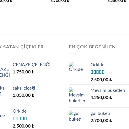
00,00
₺
3.700,00
₺
3.250,00
₺
Add to
Add to
wishlist
wishlist
 SATAN ÇIÇEKLER
EN ÇOK BEĞENILEN
CENAZE ÇELENĞİ
Orkide
1.750,00
₺
5 üzerinden
2.500,00
₺
5.00
oy aldı
saksı çiçeği
Mevsim buketleri
1.050,00
₺
4.250,00
₺
Orkide
gül buketi
2.700,00
₺
5 üzerinden
2.500,00
₺