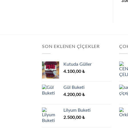
4.450,00
₺
25.100,00
₺
3.0
Add to
Add to
wishlist
wishlist
SON EKLENEN ÇIÇEKLER
ÇOK
Kutuda Güller
4.100,00
₺
Gül Buketi
4.200,00
₺
Lilyum Buketi
2.500,00
₺